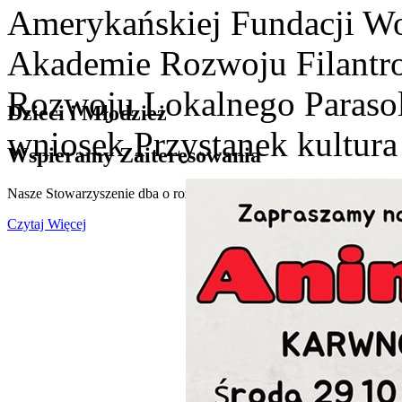
Amerykańskiej Fundacji Wo
Akademie Rozwoju Filantro
Rozwoju Lokalnego Paraso
Dzieci i Młodzież
wniosek Przystanek kultura 
Wspieramy Zaiteresowania
Nasze Stowarzyszenie dba o rozwój zainteresowań dzieci i młodzieży
Czytaj Więcej