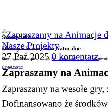
Środowisko
Nasze Projekty
Dbamy o Środowisko Naturalne
27 Paź 2025
0 komentarz
Stowarzyszenie wspiera informacje i edukacje ekologiczną jak równie
Czytaj Więcej
Zapraszamy na Animac
Zapraszamy na wesołe gry,
Dofinansowano że środków d