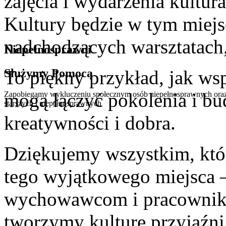
zajęcia i wydarzenia kultur
Kultury będzie w tym miejs
nadchodzących warsztatach,
Niepełnosprawni
Służymy Pomocą
To piękny przykład, jak ws
mogą łączyć pokolenia i bu
Zapobiegamy wykluczeniu społecznym osób niepełnosprawnych oraz o
starszych i niepełnosprawnych
kreatywności i dobra.
Dziękujemy wszystkim, któr
tego wyjątkowego miejsca 
wychowawcom i pracownik
tworzymy kulturę przyjaźni