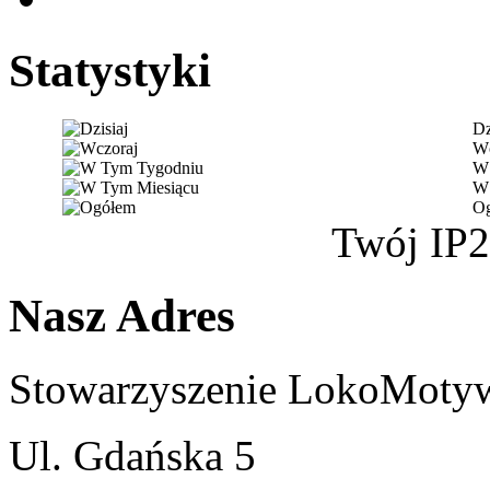
Statystyki
Dz
Wc
W 
W 
O
Twój IP
2
Nasz Adres
Stowarzyszenie LokoMoty
Ul. Gdańska 5