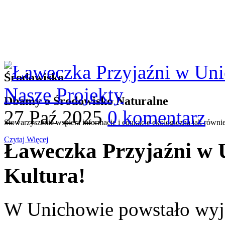
Środowisko
Nasze Projekty
Dbamy o Środowisko Naturalne
27 Paź 2025
0 komentarz
Stowarzyszenie wspiera informacje i edukacje ekologiczną jak równie
Czytaj Więcej
Ławeczka Przyjaźni w 
Kultura!
W Unichowie powstało wyj