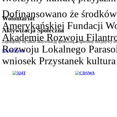
Dofinansowano że środków d
Wolontariat
Amerykańskiej Fundacji Wo
Aktywizacja Społeczna
Akademie Rozwoju Filantro
Zajmujemy się także aktywizacją społeczną, wspieramy inicjatywy ob
Rozwoju Lokalnego Paraso
Czytaj Więcej
wniosek Przystanek kultura 