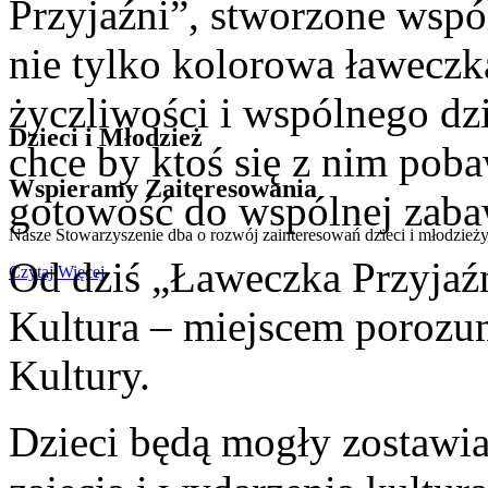
Przyjaźni”, stworzone wspól
nie tylko kolorowa ławeczka
życzliwości i wspólnego dzi
Dzieci i Młodzież
chce by ktoś się z nim poba
Wspieramy Zaiteresowania
gotowość do wspólnej zab
Nasze Stowarzyszenie dba o rozwój zainteresowań dzieci i młodzieży
Od dziś „Ławeczka Przyjaźn
Czytaj Więcej
Kultura – miejscem poroz
Kultury.
Dzieci będą mogły zostawia